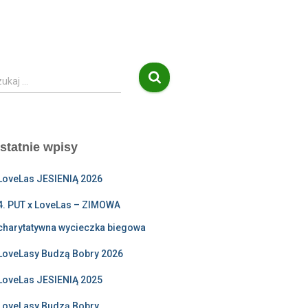
ukaj …
statnie wpisy
LoveLas JESIENIĄ 2026
4. PUT x LoveLas – ZIMOWA
charytatywna wycieczka biegowa
LoveLasy Budzą Bobry 2026
LoveLas JESIENIĄ 2025
LoveLasy Budzą Bobry