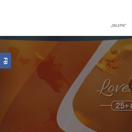
„SKLEPIK”
FB