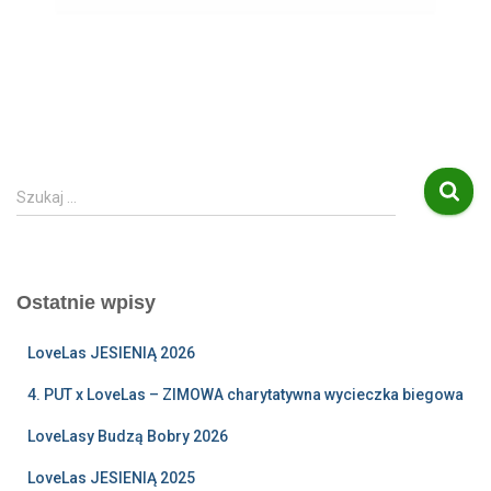
S
Szukaj …
z
u
k
a
Ostatnie wpisy
j
:
LoveLas JESIENIĄ 2026
4. PUT x LoveLas – ZIMOWA charytatywna wycieczka biegowa
LoveLasy Budzą Bobry 2026
LoveLas JESIENIĄ 2025