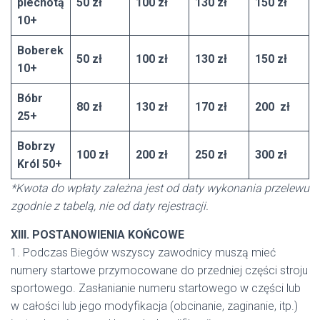
piechotą
50 zł
100 zł
130 zł
150 zł
10+
Boberek
50 zł
100 zł
130 zł
150 zł
10+
Bóbr
80 zł
130 zł
170 zł
200 zł
25+
Bobrzy
100 zł
200 zł
250 zł
300 zł
Król 50+
*Kwota do wpłaty zależna jest od daty wykonania przelewu
zgodnie z tabelą, nie od daty rejestracji.
XIII. POSTANOWIENIA KOŃCOWE
1. Podczas Biegów wszyscy zawodnicy muszą mieć
numery startowe przymocowane do przedniej części stroju
sportowego. Zasłanianie numeru startowego w części lub
w całości lub jego modyfikacja (obcinanie, zaginanie, itp.)