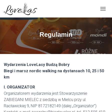
PRZEŁ
Regulamin
Wydarzenia LoveLasy Budzą Bobry
Biegi i marsz nordic walking na dystansach 10, 25 i 50
km
I. ORGANIZATOR
Organizatorem wydarzenia jest Stowarzyszenie
ZABIEGANI MIELEC z siedzibą w Mielcu przy ul.
Racławickiej 9, NIP 8172182149 (dalej „Organizator”)