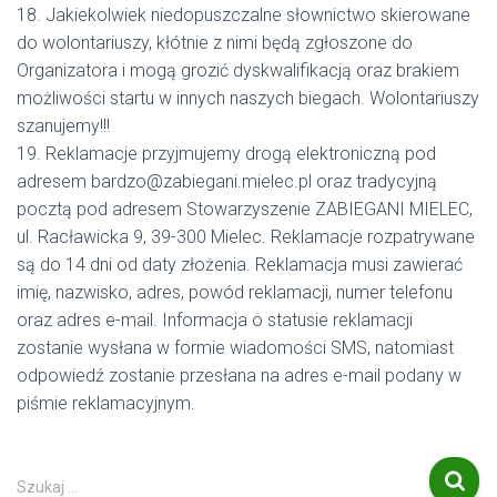
18. Jakiekolwiek niedopuszczalne słownictwo skierowane
do wolontariuszy, kłótnie z nimi będą zgłoszone do
Organizatora i mogą grozić dyskwalifikacją oraz brakiem
możliwości startu w innych naszych biegach. Wolontariuszy
szanujemy!!!
19. Reklamacje przyjmujemy drogą elektroniczną pod
adresem bardzo@zabiegani.mielec.pl oraz tradycyjną
pocztą pod adresem Stowarzyszenie ZABIEGANI MIELEC,
ul. Racławicka 9, 39-300 Mielec. Reklamacje rozpatrywane
są do 14 dni od daty złożenia. Reklamacja musi zawierać
imię, nazwisko, adres, powód reklamacji, numer telefonu
oraz adres e-mail. Informacja o statusie reklamacji
zostanie wysłana w formie wiadomości SMS, natomiast
odpowiedź zostanie przesłana na adres e-mail podany w
piśmie reklamacyjnym.
S
Szukaj …