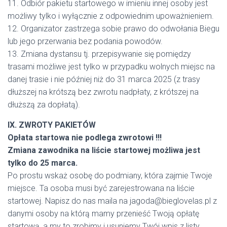
11. Odbiór pakietu startowego w imieniu innej osoby jest
możliwy tylko i wyłącznie z odpowiednim upoważnieniem.
12. Organizator zastrzega sobie prawo do odwołania Biegu
lub jego przerwania bez podania powodów.
13. Zmiana dystansu tj. przepisywanie się pomiędzy
trasami możliwe jest tylko w przypadku wolnych miejsc na
danej trasie i nie później niż do 31 marca 2025 (z trasy
dłuższej na krótszą bez zwrotu nadpłaty, z krótszej na
dłuższą za dopłatą).
IX. ZWROTY PAKIETÓW
Opłata startowa nie podlega zwrotowi !!!
Zmiana zawodnika na liście startowej możliwa jest
tylko do 25 marca.
Po prostu wskaż osobę do podmiany, która zajmie Twoje
miejsce. Ta osoba musi być zarejestrowana na liście
startowej. Napisz do nas maila na jagoda@bieglovelas.pl z
danymi osoby na którą mamy przenieść Twoją opłatę
startową, a my to zrobimy i usuniemy Twój wpis z listy