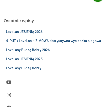
z
u
k
a
Ostatnie wpisy
j
:
LoveLas JESIENIĄ 2026
4. PUT x LoveLas – ZIMOWA charytatywna wycieczka biegowa
LoveLasy Budzą Bobry 2026
LoveLas JESIENIĄ 2025
LoveLasy Budzą Bobry
YouTube
Instagram