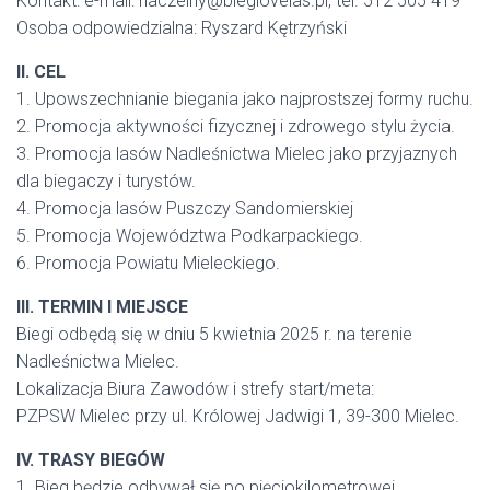
Kontakt: e-mail: naczelny@bieglovelas.pl, tel. 512 505 419
Osoba odpowiedzialna: Ryszard Kętrzyński
II. CEL
1. Upowszechnianie biegania jako najprostszej formy ruchu.
2. Promocja aktywności fizycznej i zdrowego stylu życia.
3. Promocja lasów Nadleśnictwa Mielec jako przyjaznych
dla biegaczy i turystów.
4. Promocja lasów Puszczy Sandomierskiej
5. Promocja Województwa Podkarpackiego.
6. Promocja Powiatu Mieleckiego.
III. TERMIN I MIEJSCE
Biegi odbędą się w dniu 5 kwietnia 2025 r. na terenie
Nadleśnictwa Mielec.
Lokalizacja Biura Zawodów i strefy start/meta:
PZPSW Mielec przy ul. Królowej Jadwigi 1, 39-300 Mielec.
IV. TRASY BIEGÓW
1. Bieg będzie odbywał się po pięciokilometrowej