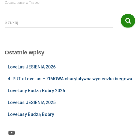
Zobacz trasę w Traseo
S
Szukaj …
z
u
k
a
Ostatnie wpisy
j
:
LoveLas JESIENIĄ 2026
4. PUT x LoveLas – ZIMOWA charytatywna wycieczka biegowa
LoveLasy Budzą Bobry 2026
LoveLas JESIENIĄ 2025
LoveLasy Budzą Bobry
YouTube