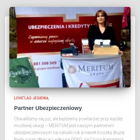
LOVE'LAS JESIENIĄ
Partner Ubezpieczeniowy
Chwaliliśmy się już, ale będziemy powtarzać przy każdej
możliwej okazji – MERITUM jest naszym partnerem
ubezpieczeniowym na caluśki rok a nawet troszkę dłużej
Będą o nas dbać w Lądku na DFBG, na Cross Kampinos,