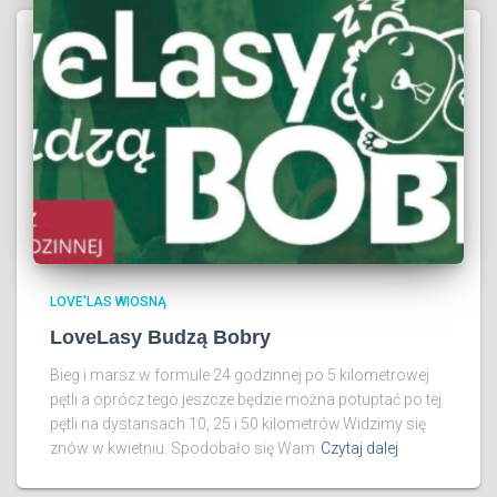
LOVE'LAS WIOSNĄ
LoveLasy Budzą Bobry
Bieg i marsz w formule 24 godzinnej po 5 kilometrowej
pętli a oprócz tego jeszcze będzie można potuptać po tej
pętli na dystansach 10, 25 i 50 kilometrów.Widzimy się
znów w kwietniu. Spodobało się Wam
Czytaj dalej