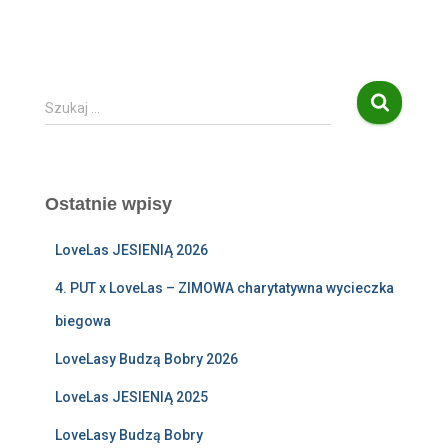
S
Szukaj …
z
u
k
a
Ostatnie wpisy
j
:
LoveLas JESIENIĄ 2026
4. PUT x LoveLas – ZIMOWA charytatywna wycieczka
biegowa
LoveLasy Budzą Bobry 2026
LoveLas JESIENIĄ 2025
LoveLasy Budzą Bobry