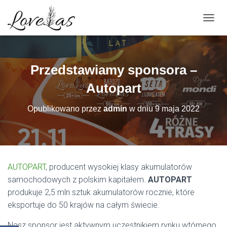
PRZEŁ
Przedstawiamy sponsora –
Autopart
Opublikowano przez
admin
w dniu
9 maja 2022
AUTOPART
, producent wysokiej klasy akumulatorów
samochodowych z polskim kapitałem.
AUTOPART
produkuje 2,5 mln sztuk akumulatorów rocznie, które
eksportuje do 50 krajów na całym świecie.
Nasz sponsor jest aktywnym uczestnikiem rynku wtórnego