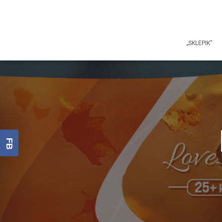
„SKLEPIK”
FB