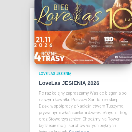
LOVE'LAS JESIENIĄ
LoveLas JESIENIĄ 2026
Po raz kolejny zapraszamy Was do biegania po
naszym kawałku Puszczy Sandomierskiej.
Dzięki współpracy z Nadleśnictwem Tuszyma,
prywatnymi właścicielami działek leśnych i dróg
oraz Stowarzyszeniem Chodźmy Na Rower
będziecie mogli spróbować tych pięknych
leśnych krętych
Czytaj dalej