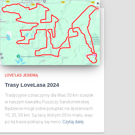
LOVE'LAS JESIENIĄ
Trasy LoveLasa 2024
Tradycyjnie oznaczymy dla Was 50 km ścieżek
w naszym kawałku Puszczy Sandomierskiej.
Będziecie mogli sobie potuptać na dystansach
10, 25, 50 km. Są tacy, którym 50 to mało, więc
po tej trasie pokręcą się nieco
Czytaj dalej