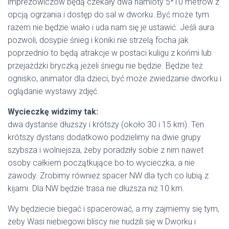
imprezowiczów będą czekały dwa namioty 5*10 metrów z
opcją ogrzania i dostęp do sal w dworku. Być może tym
razem nie będzie wiało i uda nam się je ustawić. Jeśli aura
pozwoli, dosypie śnieg i koniki nie strzelą focha jak
poprzednio to będą atrakcje w postaci kuligu z końmi lub
przejażdżki bryczką jeżeli śniegu nie będzie. Będzie też
ognisko, animator dla dzieci, być może zwiedzanie dworku i
oglądanie wystawy zdjęć.
Wycieczkę widzimy tak:
dwa dystanse dłuższy i krótszy (około 30 i 15 km). Ten
krótszy dystans dodatkowo podzielimy na dwie grupy
szybsza i wolniejsza, żeby poradziły sobie z nim nawet
osoby całkiem początkujące bo to wycieczka, a nie
zawody. Zrobimy również spacer NW dla tych co lubią z
kijami. Dla NW będzie trasa nie dłuższa niż 10 km.
Wy będziecie biegać i spacerować, a my zajmiemy się tym,
żeby Wasi niebiegowi bliscy nie nudzili się w Dworku i