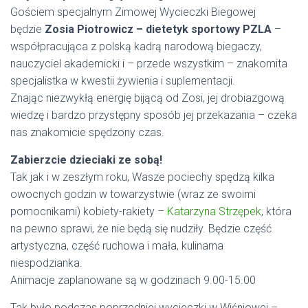
Gościem specjalnym Zimowej Wycieczki Biegowej
będzie
Zosia Piotrowicz – dietetyk sportowy PZLA
–
współpracująca z polską kadrą narodową biegaczy,
nauczyciel akademicki i – przede wszystkim – znakomita
specjalistka w kwestii żywienia i suplementacji.
Znając niezwykłą energię bijącą od Zosi, jej drobiazgową
wiedzę i bardzo przystępny sposób jej przekazania – czeka
nas znakomicie spędzony czas.
Zabierzcie dzieciaki ze sobą!
Tak jak i w zeszłym roku, Wasze pociechy spędzą kilka
owocnych godzin w towarzystwie (wraz ze swoimi
pomocnikami) kobiety-rakiety –
Katarzyna Strzępek
, która
na pewno sprawi, że nie będą się nudziły. Będzie część
artystyczna, część ruchowa i mała, kulinarna
niespodzianka.
Animacje zaplanowane są w godzinach 9.00-15.00
Tak było podczas poprzedniej wycieczki w Wiśniowej –