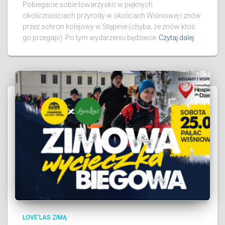
Pobiegacie sobie towarzysko w pięknych
okolicznościach przyrody w okolicach Wiśniowej i znów
przez schron kolejowy w Stępinie (chyba, że znów ktoś
go przegapi). Po tym wydarzeniu będziecie
Czytaj dalej
LOVE'LAS ZIMĄ