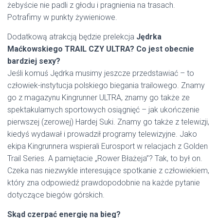
żebyście nie padli z głodu i pragnienia na trasach.
Potrafimy w punkty żywieniowe.
Dodatkową atrakcją będzie prelekcja
Jędrka
Maćkowskiego TRAIL CZY ULTRA? Co jest obecnie
bardziej sexy?
Jeśli komuś Jędrka musimy jeszcze przedstawiać – to
człowiek-instytucja polskiego biegania trailowego. Znamy
go z magazynu Kingrunner ULTRA, znamy go także ze
spektakularnych sportowych osiągnięć – jak ukończenie
pierwszej (zerowej) Hardej Suki. Znamy go także z telewizji,
kiedyś wydawał i prowadził programy telewizyjne. Jako
ekipa Kingrunnera wspierali Eurosport w relacjach z Golden
Trail Series. A pamiętacie „Rower Błażeja”? Tak, to był on.
Czeka nas niezwykle interesujące spotkanie z człowiekiem,
który zna odpowiedź prawdopodobnie na każde pytanie
dotyczące biegów górskich.
Skąd czerpać energię na bieg?