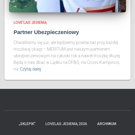
LOVE'LAS JESIENIĄ
Partner Ubezpieczeniowy
Chwaliliśmy się już, ale będziemy powtarzać przy każdej
możliwej okazji – MERITUM jest naszym partnerem
ubezpieczeniowym na caluśki rok a nawet troszkę dłużej
Będą o nas dbać w Lądku na DFBG, na Cross Kampinos,
na
Czytaj dalej
„SKLEPIK”
LOVELAS JESIENIĄ 2026
ARCHIWUM