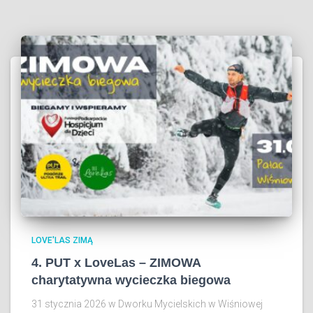
LOVE'LAS ZIMĄ
4. PUT x LoveLas – ZIMOWA
charytatywna wycieczka biegowa
31 stycznia 2026 w Dworku Mycielskich w Wiśniowej