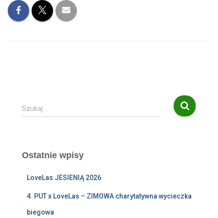
S
Szukaj …
z
u
k
a
Ostatnie wpisy
j
:
LoveLas JESIENIĄ 2026
4. PUT x LoveLas – ZIMOWA charytatywna wycieczka
biegowa