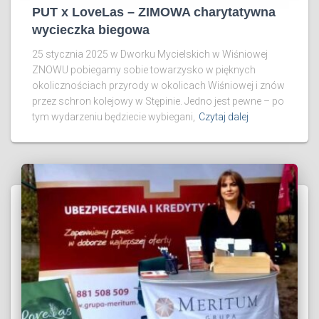
PUT x LoveLas – ZIMOWA charytatywna
wycieczka biegowa
25 stycznia 2025 w Dworku Mycielskich w Wiśniowej
ZNOWU pobiegamy sobie towarzysko w pięknych
okolicznościach przyrody w okolicach Wiśniowej i znów
przez schron kolejowy w Stępinie. Jedno jest pewne – po
tym wydarzeniu będziecie wybiegani,
Czytaj dalej