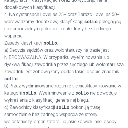
kategoriach i klasyfikacjach oraz do wyodrębnienia
dodatkowych klasyfikacji.
4. Na dystansach LoveLas 25+ oraz Bardzo LoveLas 50+
wprowadzamy dodatkową klasyfikację
soLLo
polegającą
na samodzielnym pokonaniu całej trasy bez żadnego
wsparcia.
Zasady klasyfikacji
soLLo
:
a) Decyzja sędziów oraz wolontariuszy na trasie jest
NIEPODWAŻALNA. W przypadku wyeliminowania lub
dyskwalifikacji zawodnika przez sędziego lub wolontariusza
zawodnik jest zobowiązany oddać takiej osobie znacznik
soLLo
.
b) Przez wyeliminowanie rozumie się niesklasyfikowanie w
kategorii
soLLo
. Wyeliminowanie z
soLLo
nie powoduje
wykreślenia z klasyfikacji generalnej biegu.
c) Zawodnicy klasyfikacji
soLLo
pokonują trasę
samodzielnie bez żadnego wsparcia ze strony
wolontariuszy, organizatora lub jakiejkolwiek innej osoby.