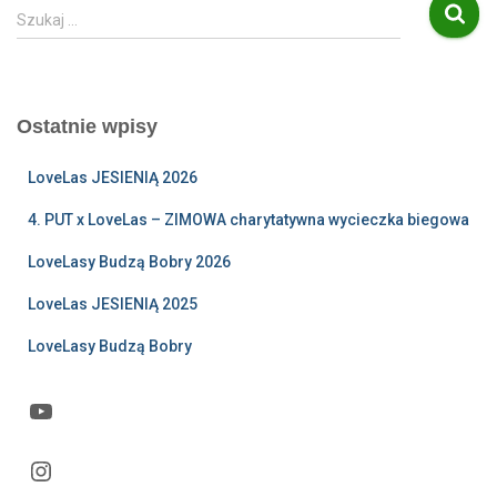
S
Szukaj …
z
u
k
a
Ostatnie wpisy
j
:
LoveLas JESIENIĄ 2026
4. PUT x LoveLas – ZIMOWA charytatywna wycieczka biegowa
LoveLasy Budzą Bobry 2026
LoveLas JESIENIĄ 2025
LoveLasy Budzą Bobry
YouTube
Instagram