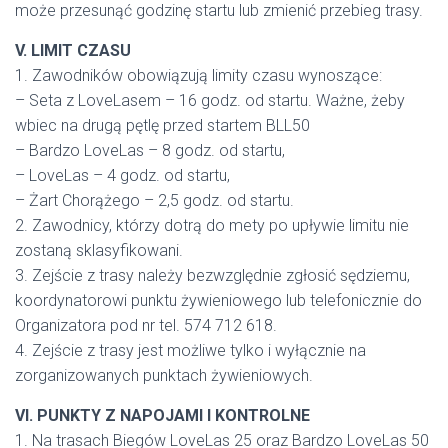
może przesunąć godzinę startu lub zmienić przebieg trasy.
V. LIMIT CZASU
1. Zawodników obowiązują limity czasu wynoszące:
– Seta z LoveLasem – 16 godz. od startu. Ważne, żeby
wbiec na drugą pętlę przed startem BLL50
– Bardzo LoveLas – 8 godz. od startu,
– LoveLas – 4 godz. od startu,
– Żart Chorążego – 2,5 godz. od startu.
2. Zawodnicy, którzy dotrą do mety po upływie limitu nie
zostaną sklasyfikowani.
3. Zejście z trasy należy bezwzględnie zgłosić sędziemu,
koordynatorowi punktu żywieniowego lub telefonicznie do
Organizatora pod nr tel. 574 712 618.
4. Zejście z trasy jest możliwe tylko i wyłącznie na
zorganizowanych punktach żywieniowych.
VI. PUNKTY Z NAPOJAMI I KONTROLNE
1. Na trasach Biegów LoveLas 25 oraz Bardzo LoveLas 50