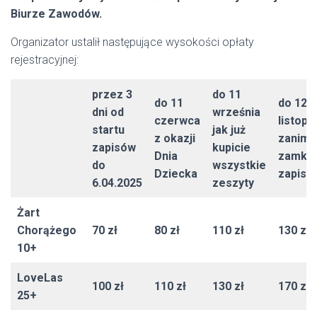
Biurze Zawodów.
Organizator ustalił następujące wysokości opłaty
rejestracyjnej:
przez 3
do 11
do 11
do 12
dni od
września
czerwca
listopa
startu
jak już
z okazji
zanim
zapisów
kupicie
Dnia
zamkn
do
wszystkie
Dziecka
zapisy
6.04.2025
zeszyty
Żart
Chorążego
70 zł
80 zł
110 zł
130 zł
10+
LoveLas
100 zł
110 zł
130 zł
170 zł
25+