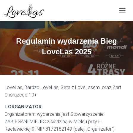
PRZEŁ
Regulamin wydarzenia Bieg
LoveLas 2025
LoveLas, Bardzo LoveLas, Seta z LoveLasem, oraz Żart
Chorążego 10+
I. ORGANIZATOR
Organizatorem wydarzenia jest Stowarzyszenie
ZABIEGANI MIELEC z siedzibą w Mielcu przy ul.
Racławickiej 9, NIP 8172182149 (dalej „Organizator”)