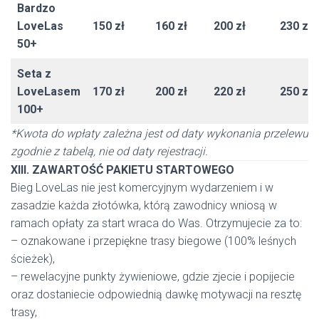
Bardzo
LoveLas
150 zł
160 zł
200 zł
230 zł
50+
Seta z
LoveLasem
170 zł
200 zł
220 zł
250 zł
100+
*Kwota do wpłaty zależna jest od daty wykonania przelewu
zgodnie z tabelą, nie od daty rejestracji.
XIII. ZAWARTOŚĆ PAKIETU STARTOWEGO
Bieg LoveLas nie jest komercyjnym wydarzeniem i w
zasadzie każda złotówka, którą zawodnicy wniosą w
ramach opłaty za start wraca do Was. Otrzymujecie za to:
– oznakowane i przepiękne trasy biegowe (100% leśnych
ścieżek),
– rewelacyjne punkty żywieniowe, gdzie zjecie i popijecie
oraz dostaniecie odpowiednią dawkę motywacji na resztę
trasy,