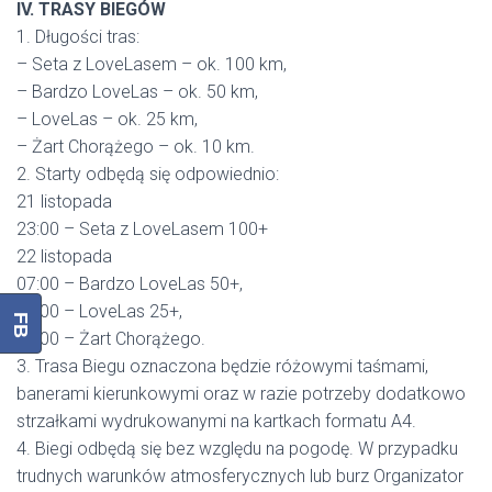
IV. TRASY BIEGÓW
1. Długości tras:
– Seta z LoveLasem – ok. 100 km,
– Bardzo LoveLas – ok. 50 km,
– LoveLas – ok. 25 km,
– Żart Chorążego – ok. 10 km.
2. Starty odbędą się odpowiednio:
21 listopada
23:00 – Seta z LoveLasem 100+
22 listopada
07:00 – Bardzo LoveLas 50+,
09:00 – LoveLas 25+,
FB
10:00 – Żart Chorążego.
3. Trasa Biegu oznaczona będzie różowymi taśmami,
banerami kierunkowymi oraz w razie potrzeby dodatkowo
strzałkami wydrukowanymi na kartkach formatu A4.
4. Biegi odbędą się bez względu na pogodę. W przypadku
trudnych warunków atmosferycznych lub burz Organizator