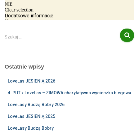
S
Szukaj …
z
u
k
a
Ostatnie wpisy
j
:
LoveLas JESIENIĄ 2026
4. PUT x LoveLas – ZIMOWA charytatywna wycieczka biegowa
LoveLasy Budzą Bobry 2026
LoveLas JESIENIĄ 2025
LoveLasy Budzą Bobry